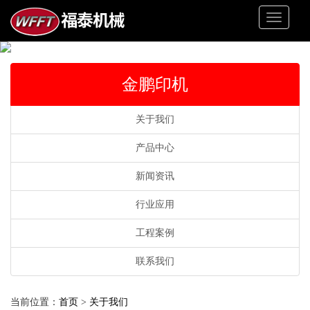
Toggle
navigati
金鹏印机
关于我们
产品中心
新闻资讯
行业应用
工程案例
联系我们
当前位置：
首页
>
关于我们