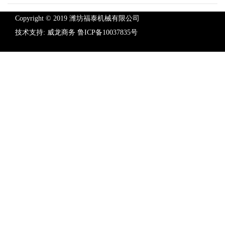
Copyright © 2019 潍坊福泰机械有限公司
技术支持:
威龙商务
鲁ICP备10037835号